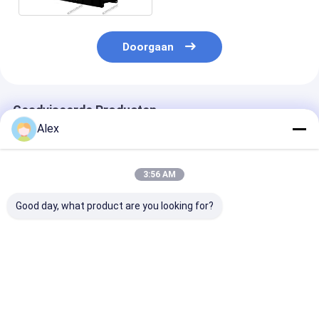
Doorgaan
Geadviseerde Producten
Alex
3:56 AM
Good day, what product are you looking for?
ISO CE-
20KVA ISUZU Diesel
Super Silent 
gecertificeerde
Engine Generator
Diesel Generat
dieselmotorgeneratorsets
Set Silent Type 3
30kva tot 500
Geluiddichte luifel
Phase 50HZ
400v 50hz 3 fa
Diesel Power Gensets
Draad Diesel G
Beste prijs
Beste prijs
Beste pri
200KVA Stille
dieselgenerator