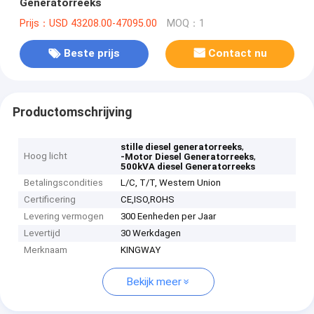
Generatorreeks
Prijs：USD 43208.00-47095.00
MOQ：1
Beste prijs
Contact nu
Productomschrijving
,
stille diesel generatorreeks
Hoog licht
,
-Motor Diesel Generatorreeks
500kVA diesel Generatorreeks
Betalingscondities
L/C, T/T, Western Union
Certificering
CE,ISO,ROHS
Levering vermogen
300 Eenheden per Jaar
Levertijd
30 Werkdagen
Merknaam
KINGWAY
Bekijk meer