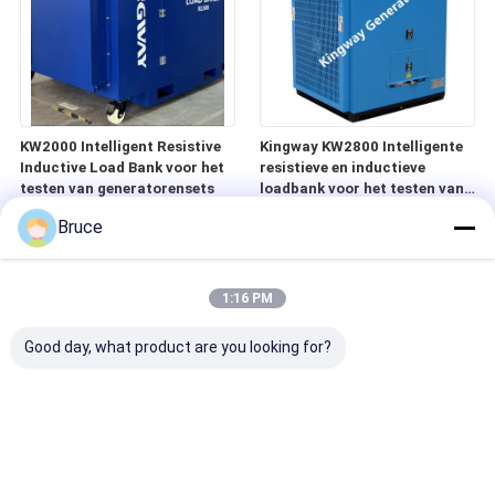
KW2000 Intelligent Resistive
Kingway KW2800 Intelligente
Inductive Load Bank voor het
resistieve en inductieve
testen van generatorensets
loadbank voor het testen van
generatoren,
Bruce
gecontaineriseerd AC Power
Loadcenter
1:16 PM
Good day, what product are you looking for?
Explosiebestendige generator
Offshore zone 2
voor gevaarlijke plaatsen
luchtcompressor mobiele type