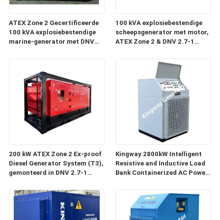
ATEX Zone 2 Gecertificeerde
100 kVA explosiebestendige
100 kVA explosiebestendige
scheepsgenerator met motor,
marine-generator met DNV
ATEX Zone 2 & DNV 2.7-1
2.7-1 Offshore Container
conform
200 kW ATEX Zone 2 Ex-proof
Kingway 2800kW Intelligent
Diesel Generator System (T3),
Resistive and Inductive Load
gemonteerd in DNV 2.7-1
Bank Containerized AC Power
gecertificeerd Offshore
Loadcenter voor generator
Lifting Crash Frame
testen