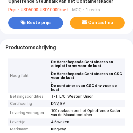
Opheffende Steunbalk van het Containerskader
Prijs：USD5000-USD10000/set
MOQ：1 reeks
Beste prijs
Contact nu
Productomschrijving
De Verschepende Containers van
olieplatforms voor de kust
,
De Verschepende Containers van CSC
Hoog licht
voor de kust
,
De containers van CSC dnv voor de
kust
Betalingscondities
T/T, L/C, Western Union
Certificering
DNV, BV
100 reeksen per het Opheffende Kader
Levering vermogen
van de Maandcontainer
Levertijd
4-6 weken
Merknaam
Kingway