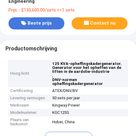
Engineering
Prijs：$130,600.00/sets >=1 sets
Beste prijs
Contact nu
Productomschrijving
,
125 KVA-opheffingskadergenerator
Generator voor het opheffen van de
liften in de aardolie-industrie
Hoog licht
,
DNV-normen
opheffingskadergenerator
Certificering
ATEX/DNV/BV
Levering vermogen
50 sets per jaar
Merknaam
Kingway Power
Modelnummer
KGC125S
Plaats van
Hubei, China
herkomst