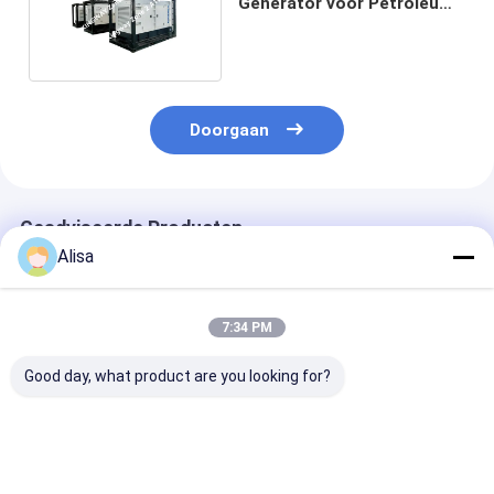
Generator voor Petroleum
Engineering
Doorgaan
Geadviseerde Producten
Alisa
7:34 PM
Good day, what product are you looking for?
Kingway ATEX Zone 2
375CFM ATEX Zone 2
250KVA ATEX
Sullair Air
Exproof
explosieveilige
Compressor 186CFM
luchtcompressoren
dieselgenerato
100Psi voor offshore
met DNV Lifting
Hz 60 Hz Zone