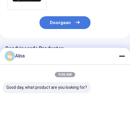
Gasmotor
Doorgaan
Geadviseerde Producten
Alisa
9:06 AM
Good day, what product are you looking for?
ATEX Zone 2
100 kVA
200 kW ATEX Z
Gecertificeerde 100
explosiebestendige
Ex-proof Diese
kVA
scheepsgenerator
Generator Sy
explosiebestendige
met motor, ATEX
(T3), gemontee
marine-generator
Zone 2 & DNV 2.7-1
DNV 2.7-1
Beste prijs
Beste prijs
Beste pri
met DNV 2.7-1
conform
gecertificeerd