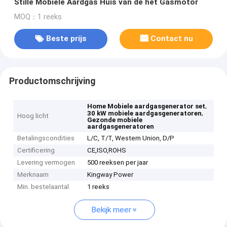
Stille Mobiele Aardgas Huis van de het Gasmotor
MOQ：1 reeks
Beste prijs
Contact nu
Productomschrijving
,
Home Mobiele aardgasgenerator set
,
30 kW mobiele aardgasgeneratoren
Hoog licht
Gezonde mobiele
aardgasgeneratoren
Betalingscondities
L/C, T/T, Western Union, D/P
Certificering
CE,ISO,ROHS
Levering vermogen
500 reeksen per jaar
Merknaam
Kingway Power
Min. bestelaantal
1 reeks
Bekijk meer