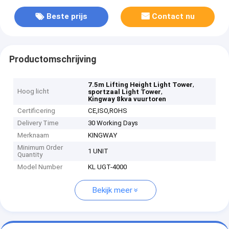
Beste prijs
Contact nu
Productomschrijving
,
7.5m Lifting Height Light Tower
Hoog licht
,
sportzaal Light Tower
Kingway 8kva vuurtoren
Certificering
CE,ISO,ROHS
Delivery Time
30 Working Days
Merknaam
KINGWAY
Minimum Order
1 UNIT
Quantity
Model Number
KL UGT-4000
Bekijk meer