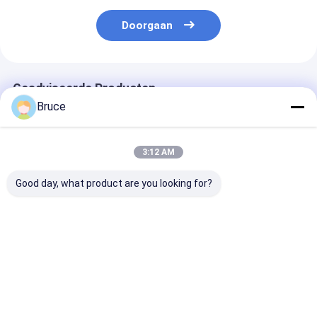
Doorgaan
Geadviseerde Producten
Bruce
3:12 AM
Good day, what product are you looking for?
Mijnbouw Diesel
De mobiele Lichte
Hydraulic Ligh
Lichte Toren
Toren van de
Tower With Me
Regelbaar met 4
Generator2x1000w
Halide Kubota
Stabiele Benen
Geleide Ballon met
For Construct
Verticale Intrekbare
Diesel Generator
Site
Beste prijs
Beste prijs
Beste pri
Mast