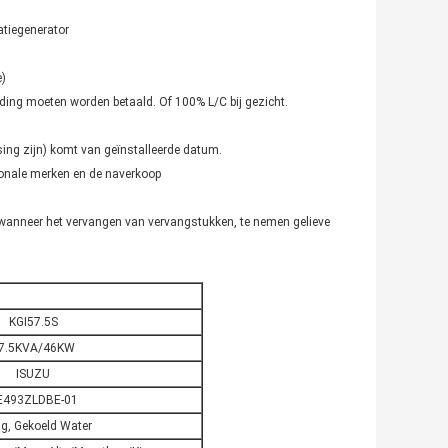
tiegenerator
e)
ding moeten worden betaald. Of 100% L/C bij gezicht.
sing zijn) komt van geïnstalleerde datum.
tionale merken en de naverkoop
 wanneer het vervangen van vervangstukken, te nemen gelieve
KGI57.5S
7.5KVA/46KW
ISUZU
E493ZLDBE-01
ag, Gekoeld Water