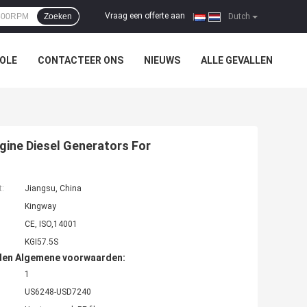
Vraag een offerte aan
Zoeken
|
Dutch
OLE
CONTACTEER ONS
NIEUWS
ALLE GEVALLEN
ine Diesel Generators For
t:
Jiangsu, China
Kingway
CE, ISO,14001
KGI57.5S
den Algemene voorwaarden:
1
US6248-USD7240