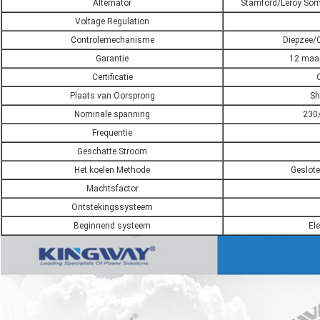
Alternator
Stamford/Leroy Som
Voltage Regulation
Controlemechanisme
Diepzee/
Garantie
12 maa
Certificatie
Plaats van Oorsprong
Sh
Nominale spanning
230
Frequentie
Geschatte Stroom
Het koelen Methode
Geslote
Machtsfactor
Ontstekingssysteem
Beginnend systeem
Ele