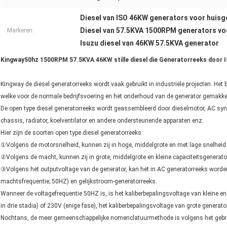
Diesel van ISO 46KW generators voor huisg
Diesel van 57.5KVA 1500RPM generators vo
Markeren:
Isuzu diesel van 46KW 57.5KVA generator
Kingway50hz 1500RPM 57.5KVA 46KW stille diesel die Generatorreeks door 
Kingway de diesel generatorreeks wordt vaak gebruikt in industriële projecten. He
welke voor de normale bedrijfsvoering en het onderhoud van de generator gemakkeli
De open type diesel generatorreeks wordt geassembleerd door dieselmotor, AC syn
chassis, radiator, koelventilator en andere ondersteunende apparaten enz.
Hier zijn de soorten open type diesel generatorreeks:
①Volgens de motorsnelheid, kunnen zij in hoge, middelgrote en met lage snelheid
②Volgens de macht, kunnen zij in grote, middelgrote en kleine capaciteitsgenerat
③Volgens het outputvoltage van de generator, kan het in AC generatorreeks worden
machtsfrequentie; 50HZ) en gelijkstroom-generatorreeks.
Wanneer de voltagefrequentie 50HZ is, is het kaliberbepalingsvoltage van kleine 
in drie stadia) of 230V (enige fase), het kaliberbepalingsvoltage van grote generat
Nochtans, de meer gemeenschappelijke nomenclatuurmethode is volgens het gebruik