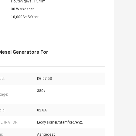
Houten geval, PE film
30 Werkdagen
10,000SetS/Year
iesel Generators For
el:
KGI57.5S
380v
tage:
dig:
82.8A
TERNATOR:
Leory somer/Stamford/enz.
ur:
Aangepast