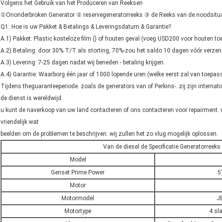
Volgens het Gebruik van het Produceren van Reeksen
①Ononderbroken Generator ② reservegeneratorreeks ③ de Reeks van de noodsitua
Q1: Hoe is uw Pakket & Betalings & Leveringsdatum & Garantie?
A.1) Pakket: Plastic kosteloze film () of houten geval (voeg USD200 voor houten to
A.2) Betaling: door 30% T/T als storting, 70%-zou het saldo 10 dagen vóór verzen
A.3) Levering: 7-25 dagen nadat wij beneden - betaling krijgen.
A.4) Garantie: Waarborg één jaar of 1000 lopende uren (welke eerst zal van toepas
Tijdens theguaranteeperiode. zoals de generators van of Perkins-. zij zijn interna
de dienst is wereldwijd.
u kunt de naverkoop van uw land contacteren of ons contacteren voor repairment.
vriendelijk wat
beelden om de problemen te beschrijven. wij zullen het zo vlug mogelijk oplossen.
Van de diesel de Specificatie Generatorreeks
Model
Genset Prime Power
5
Motor
Motormodel
J
Motortype
4 sl