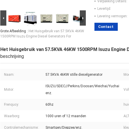
Verpakking Details:
Levertijd:
Levering vermogen:
Contact
Grote Afbeelding :
Het Huisgebruik van 57.5KVA 46KW
1500RPM Isuzu Engine Diesel Generators For
Het Huisgebruik van 57.5KVA 46KW 1500RPM Isuzu Engine D
beschrijving
Naam:
57.5KVA 46KW stille dieselgenerator
Mod
ISUZU/SDEC//Perkins/Doosan/Weichai/Yuchai
Motor:
Vol
enz.
Frenqucy:
60hz
hui
Waarborg:
1000 uren of 12 maanden
AL
Controlemechanisme:
Smartgen/Diepzee/enz.
kle