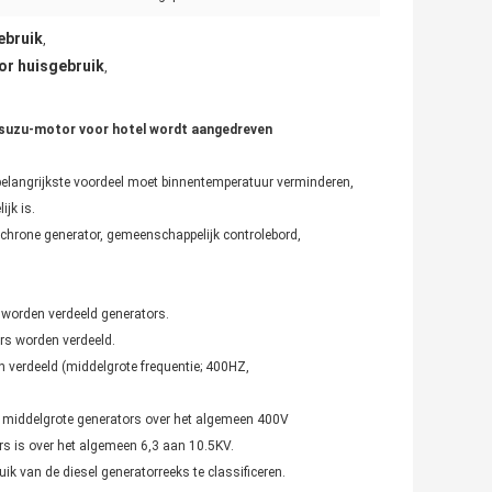
ebruik
,
or huisgebruik
,
Isuzu-motor voor hotel wordt aangedreven
t belangrijkste voordeel moet binnentemperatuur verminderen,
jk is.
chrone generator, gemeenschappelijk controlebord,
 worden verdeeld generators.
ors worden verdeeld.
 verdeeld (middelgrote frequentie; 400HZ,
en middelgrote generators over het algemeen 400V
ors is over het algemeen 6,3 aan 10.5KV.
 van de diesel generatorreeks te classificeren.