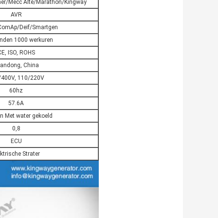
er/Mecc Alte/Marathon/Kingway
AVR
ComAp/Deif/Smartgen
nden 1000 werkuren
CE, ISO, ROHS
andong, China
/400V, 110/220V
60hz
57.6A
n Met water gekoeld
0,8
ECU
ktrische Strater