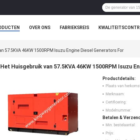
ODUCTEN
OVER ONS
FABRIEKSREIS
KWALITEITSCONTR
an 57.5KVA 46KW 1500RPM Isuzu Engine Diesel Generators For
Het Huisgebruik van 57.5KVA 46KW 1500RPM Isuzu Eng
Productdetails:
Plaats van herkoms
Merknaam:
Certificering:
Modelnummer:
Betalen & Verzen
Min. bestelaantal:
Prijs: