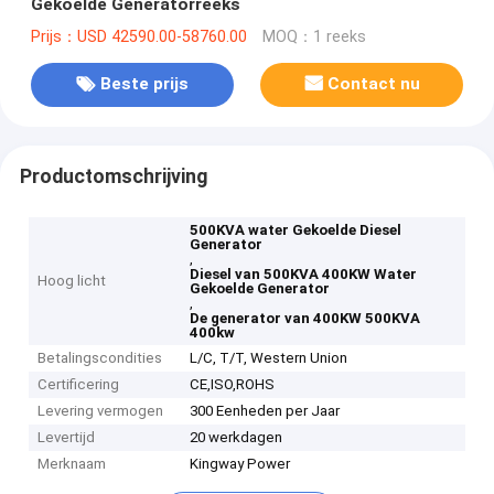
Gekoelde Generatorreeks
Prijs：USD 42590.00-58760.00
MOQ：1 reeks
Beste prijs
Contact nu
Productomschrijving
500KVA water Gekoelde Diesel
Generator
,
Diesel van 500KVA 400KW Water
Hoog licht
Gekoelde Generator
,
De generator van 400KW 500KVA
400kw
Betalingscondities
L/C, T/T, Western Union
Certificering
CE,ISO,ROHS
Levering vermogen
300 Eenheden per Jaar
Levertijd
20 werkdagen
Merknaam
Kingway Power