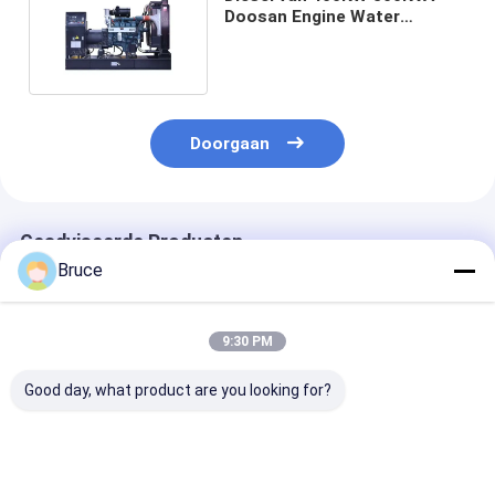
Doosan Engine Water
Gekoelde Generatorreeks
Doorgaan
Geadviseerde Producten
Bruce
9:30 PM
Good day, what product are you looking for?
ISO CE-
20KVA ISUZU Diesel
Super Silent 
gecertificeerde
Engine Generator
Diesel Generat
dieselmotorgeneratorsets
Set Silent Type 3
30kva tot 500