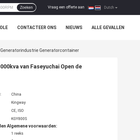
Vraag een offerte aan
Zoeken
|
Dutch
OLE
CONTACTEER ONS
NIEUWS
ALLE GEVALLEN
Generatorindustrie Generatorcontainer
1000kva van Faseyuchai Open de
t:
China
Kingway
CE, ISO
KGY800S
den Algemene voorwaarden:
1 reeks