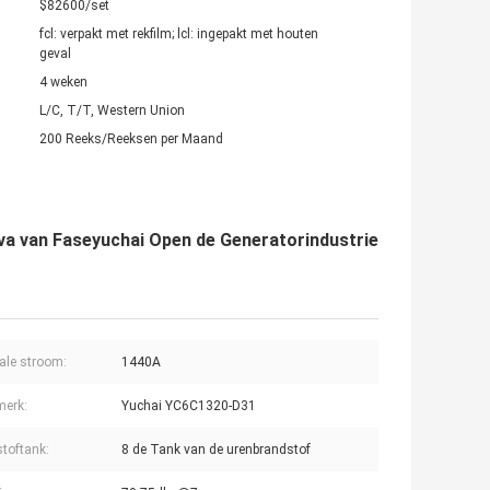
$82600/set
fcl: verpakt met rekfilm; lcl: ingepakt met houten
geval
4 weken
L/C, T/T, Western Union
200 Reeks/Reeksen per Maand
va van Faseyuchai Open de Generatorindustrie
le stroom:
1440A
merk:
Yuchai YC6C1320-D31
toftank:
8 de Tank van de urenbrandstof