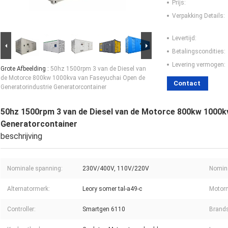
Prijs:
Verpakking Details:
Levertijd:
Betalingscondities:
Levering vermogen:
Grote Afbeelding :
50hz 1500rpm 3 van de Diesel van
de Motorce 800kw 1000kva van Faseyuchai Open de
Contact
Generatorindustrie Generatorcontainer
50hz 1500rpm 3 van de Diesel van de Motorce 800kw 1000k
Generatorcontainer
beschrijving
Nominale spanning:
230V/400V, 110V/220V
Nomina
Alternatormerk:
Leory somer tal-a49-c
Motor
Controller:
Smartgen 6110
Brands