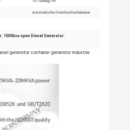
:
70-75dba@7m
:
Automatische Overdrachtschakelaar
r
1000kva open Diesel Generator
,
,
sel generator container generator industrie