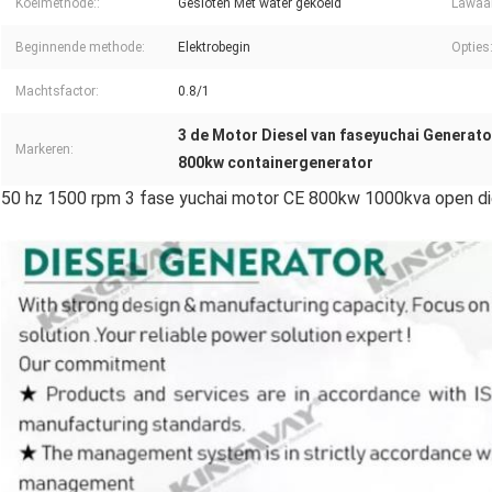
Koelmethode::
Gesloten Met water gekoeld
Lawaai
Beginnende methode:
Elektrobegin
Opties
Machtsfactor:
0.8/1
3 de Motor Diesel van faseyuchai Generato
Markeren:
800kw containergenerator
50 hz 1500 rpm 3 fase yuchai motor CE 800kw 1000kva open die