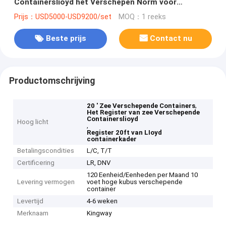
Containerslioyd het Verschepen Norm voor
Certificatie
Prijs：USD5000-USD9200/set
MOQ：1 reeks
Beste prijs
Contact nu
Productomschrijving
,
20 ' Zee Verschepende Containers
Het Register van zee Verschepende
Containerslioyd
Hoog licht
,
Register 20ft van LIoyd
containerkader
Betalingscondities
L/C, T/T
Certificering
LR, DNV
120 Eenheid/Eenheden per Maand 10
Levering vermogen
voet hoge kubus verschepende
container
Levertijd
4-6 weken
Merknaam
Kingway