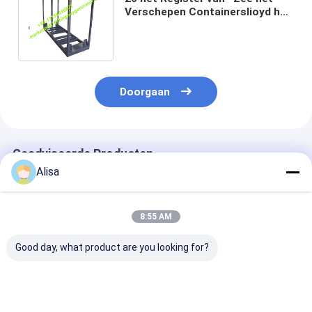
Verschepen Containerslioyd het
Verschepen Norm voor
Certificatie
Doorgaan
Geadviseerde Producten
Alisa
8:55 AM
Good day, what product are you looking for?
DNV-normen LIoyd's
CSC 20FT 40FT
Hoofdstaalstr
Register
40HQ Vlak Open het
20ft het Vers
Gecertificeerd
Kaderstaal van de
de Duurzame