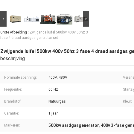
Grote Afbeelding :
Zwijgende luifel 500kw 400v 50hz 3
fase 4 draad aardgas generator set
Zwijgende luifel 500kw 400v 50hz 3 fase 4 draad aardgas g
beschrijving
Nominale spanning:
400V, 480V
Versne
Frequentie:
60 Hz
Starts
Brandstof:
Natuurgas
Kleur:
Garantie:
1 jaar
500kw aardgasgenerator
400v 3-fase gen
Markeren:
,