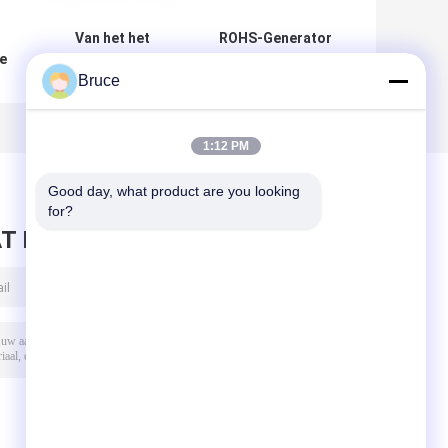
Van het het
ROHS-Generator
e
Biogasgas van
125 van
Bruce
z
landbouwersuse
Goedkeurings
or
engine de
100kw Kva met
k
Generatorreeks
Kingway-
Drie Fasen 50kva
Gasapparaat
1:12 PM
Good day, what product are you looking 
for?
T BERICHT ACHTER