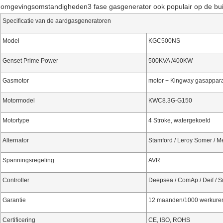
omgevingsomstandigheden3 fase gasgenerator ook populair op de bui
Specificatie van de aardgasgeneratoren
Model
KGC500NS
Genset Prime Power
500KVA /400KW
Gasmotor
motor + Kingway gasappar
Motormodel
KWC8.3G-G150
Motortype
4 Stroke, watergekoeld
Alternator
Stamford / Leroy Somer / M
Spanningsregeling
AVR
Controller
Deepsea / ComAp / Deif / 
Garantie
12 maanden/1000 werkure
Certificering
CE, ISO, ROHS