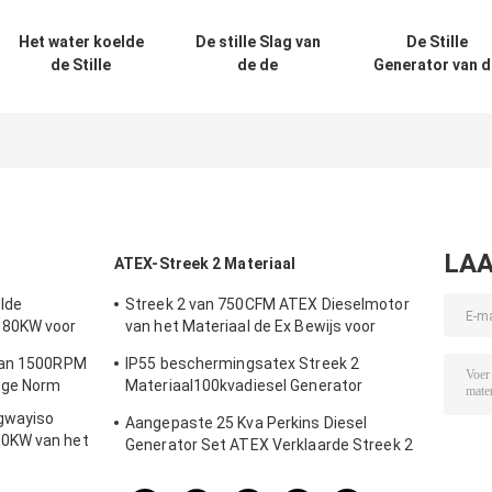
Het water koelde
De stille Slag van
De Stille
de Stille
de de
Generator van d
Generator van de
Generatorreeks
Kingway50/60h
Reeks 400kw van
500KVA 4 van
10KW Lifan Mot
de
Aardgas 400kw
voor Huisgebrui
Aardgasgenerator
LAA
ATEX-Streek 2 Materiaal
lde
Streek 2 van 750CFM ATEX Dieselmotor
 80KW voor
van het Materiaal de Ex Bewijs voor
Gasvelden
 van 1500RPM
IP55 beschermingsatex Streek 2
oge Norm
Materiaal100kvadiesel Generator
Geïntegreerd Opheffend Kader
ngwayiso
Aangepaste 25 Kva Perkins Diesel
0KW van het
Generator Set ATEX Verklaarde Streek 2