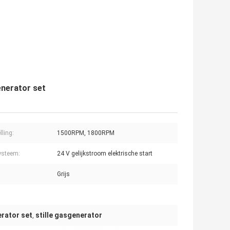
enerator set
lling:
1500RPM, 1800RPM
ysteem:
24 V gelijkstroom elektrische start
Grijs
erator set
stille gasgenerator
,