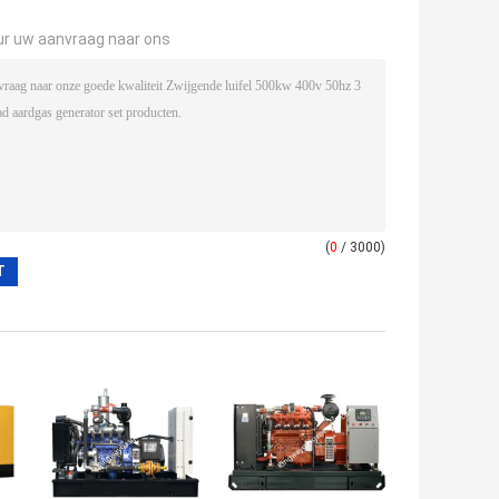
ur uw aanvraag naar ons
(
0
/ 3000)