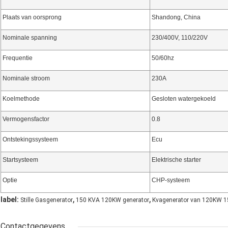
Plaats van oorsprong
Shandong, China
Nominale spanning
230/400V, 110/220V
Frequentie
50/60hz
Nominale stroom
230A
Koelmethode
Gesloten watergekoeld
Vermogensfactor
0.8
Ontstekingssysteem
Ecu
Startsysteem
Elektrische starter
Optie
CHP-systeem
,
,
label:
Stille Gasgenerator
150 KVA 120KW generator
Kvagenerator van 120KW 1
Contactgegevens