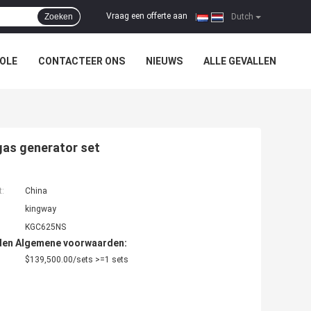
Vraag een offerte aan
Zoeken
|
Dutch
OLE
CONTACTEER ONS
NIEUWS
ALLE GEVALLEN
gas generator set
t:
China
kingway
KGC625NS
den Algemene voorwaarden:
$139,500.00/sets >=1 sets