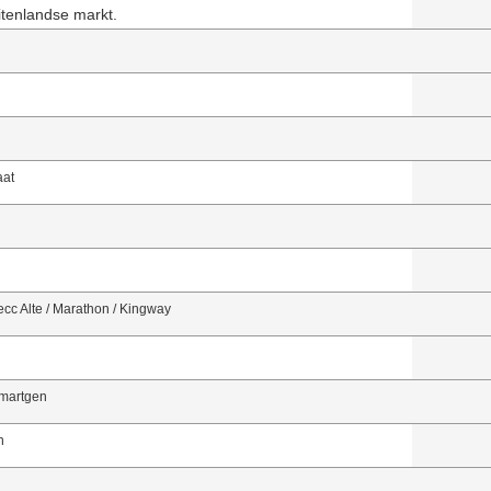
tenlandse markt.
aat
ecc Alte / Marathon / Kingway
Smartgen
n