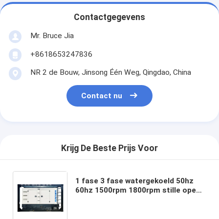
Contactgegevens
Mr. Bruce Jia
+8618653247836
NR 2 de Bouw, Jinsong Één Weg, Qingdao, China
Contact nu
Krijg De Beste Prijs Voor
1 fase 3 fase watergekoeld 50hz
60hz 1500rpm 1800rpm stille open
diesel generator set rechtstreeks
fabriek fabrikant CE Chinese