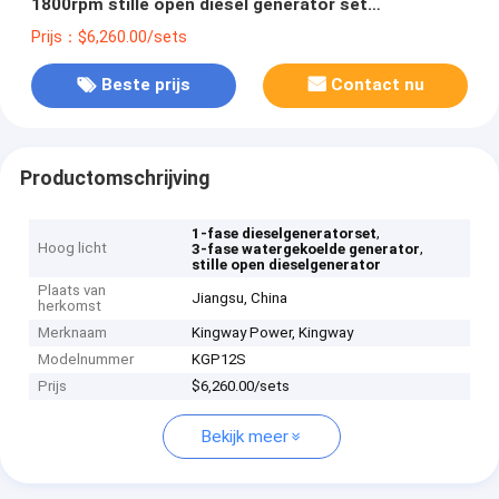
1800rpm stille open diesel generator set
rechtstreeks fabriek fabrikant CE Chinese
Prijs：$6,260.00/sets
Beste prijs
Contact nu
Productomschrijving
,
1-fase dieselgeneratorset
Hoog licht
,
3-fase watergekoelde generator
stille open dieselgenerator
Plaats van
Jiangsu, China
herkomst
Merknaam
Kingway Power, Kingway
Modelnummer
KGP12S
Prijs
$6,260.00/sets
Bekijk meer