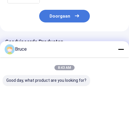
Doorgaan
Geadviseerde Producten
Bruce
8:43 AM
Good day, what product are you looking for?
ISO CE-
20KVA ISUZU Diesel
Super Silent 
gecertificeerde
Engine Generator
Diesel Generat
dieselmotorgeneratorsets
Set Silent Type 3
30kva tot 500
Geluiddichte luifel
Phase 50HZ
400v 50hz 3 fa
Diesel Power Gensets
Draad Diesel G
Beste prijs
Beste prijs
Beste pri
200KVA Stille
dieselgenerator