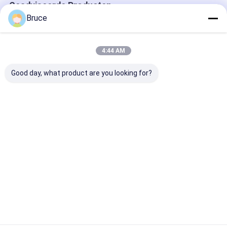
Geadviseerde Producten
Bruce
4:44 AM
Good day, what product are you looking for?
ATEX Zone 2
100 kVA
200 kW ATEX Z
Gecertificeerde 100
explosiebestendige
Ex-proof Diese
kVA
scheepsgenerator
Generator Sy
explosiebestendige
met motor, ATEX
(T3), gemontee
marine-generator
Zone 2 & DNV 2.7-1
DNV 2.7-1
Beste prijs
Beste prijs
Beste pri
met DNV 2.7-1
conform
gecertificeerd
Offshore Container
Offshore Lifti
Crash Frame
Thuis
Ongeveer
Contacteer
Desktop
ons
ons
Site
Sitemap
Privacy Policy
Kwaliteit
Gasgenerator
China Fabriek.Copyright © 2026 Qingdao
Kingway Industry Co., Ltd.. All Rights Reserved.