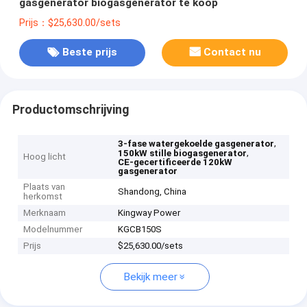
gasgenerator biogasgenerator te koop
Prijs：$25,630.00/sets
Beste prijs
Contact nu
Productomschrijving
,
3-fase watergekoelde gasgenerator
,
150kW stille biogasgenerator
Hoog licht
CE-gecertificeerde 120kW
gasgenerator
Plaats van
Shandong, China
herkomst
Merknaam
Kingway Power
Modelnummer
KGCB150S
Prijs
$25,630.00/sets
Bekijk meer