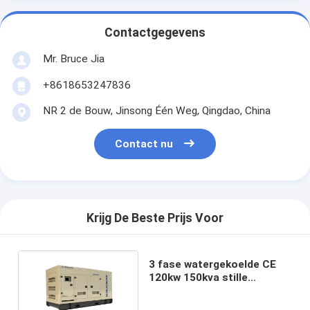
Contactgegevens
Mr. Bruce Jia
+8618653247836
NR 2 de Bouw, Jinsong Één Weg, Qingdao, China
Contact nu
Krijg De Beste Prijs Voor
3 fase watergekoelde CE
120kw 150kva stille
gasgenerator
biogasgenerator te koop