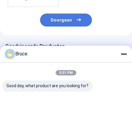
Doorgaan
Geadviseerde Producten
Bruce
5:51 PM
Good day, what product are you looking for?
ATEX Zone 2
100 kVA
200 kW ATEX Z
Gecertificeerde 100
explosiebestendige
Ex-proof Diese
kVA
scheepsgenerator
Generator Sy
explosiebestendige
met motor, ATEX
(T3), gemontee
marine-generator
Zone 2 & DNV 2.7-1
DNV 2.7-1
Beste prijs
Beste prijs
Beste pri
met DNV 2.7-1
conform
gecertificeerd
Offshore Container
Offshore Lifti