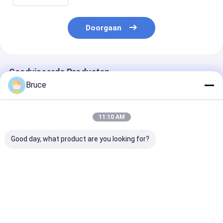
Doorgaan
Geadviseerde Producten
Bruce
11:10 AM
Good day, what product are you looking for?
ATEX Zone 2
100 kVA
200 kW ATEX Z
Gecertificeerde 100
explosiebestendige
Ex-proof Diese
kVA
scheepsgenerator
Generator Sy
explosiebestendige
met motor, ATEX
(T3), gemontee
marine-generator
Zone 2 & DNV 2.7-1
DNV 2.7-1
Beste prijs
Beste prijs
Beste pri
met DNV 2.7-1
conform
gecertificeerd
Offshore Container
Offshore Lifti
Crash Frame