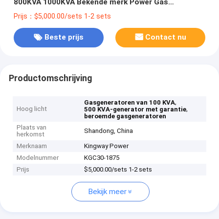
800KVA 1000KVA Bekende merk Power Gas
Generator Set Met Wereldwijde Garantie
Prijs：$5,000.00/sets 1-2 sets
Beste prijs
Contact nu
Productomschrijving
,
Gasgeneratoren van 100 KVA
Hoog licht
,
500 KVA-generator met garantie
beroemde gasgeneratoren
Plaats van
Shandong, China
herkomst
Merknaam
Kingway Power
Modelnummer
KGC30-1875
Prijs
$5,000.00/sets 1-2 sets
Bekijk meer