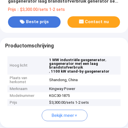
gasgenerator laag brandstofverbruik generator set
1000kw 1100kw 1250kva
Prijs：$3,300.00/sets 1-2 sets
Beste prijs
Contact nu
Productomschrijving
,
1 MW industriële gasgenerator
gasgenerator met een laag
Hoog licht
brandstofverbruik
,
1100 kW stand-by gasgenerator
Plaats van
Shandong, China
herkomst
Merknaam
Kingway Power
Modelnummer
KGC30-1875
Prijs
$3,300.00/sets 1-2 sets
Bekijk meer