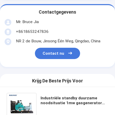
Contactgegevens
Mr. Bruce Jia
+8618653247836
NR 2 de Bouw, Jinsong Één Weg, Qingdao, China
Contact nu
Krijg De Beste Prijs Voor
Industriële standby duurzame
noodsituatie 1mw gasgenerator
laag brandstofverbruik generator
set 1000kw 1100kw 1250kva