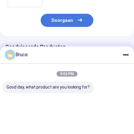
Doorgaan
Geadviseerde Producten
Bruce
9:03 PM
Good day, what product are you looking for?
ATEX Zone 2
100 kVA
200 kW ATEX Z
Gecertificeerde 100
explosiebestendige
Ex-proof Diese
kVA
scheepsgenerator
Generator Sy
explosiebestendige
met motor, ATEX
(T3), gemontee
marine-generator
Zone 2 & DNV 2.7-1
DNV 2.7-1
Beste prijs
Beste prijs
Beste pri
met DNV 2.7-1
conform
gecertificeerd
Offshore Container
Offshore Lifti