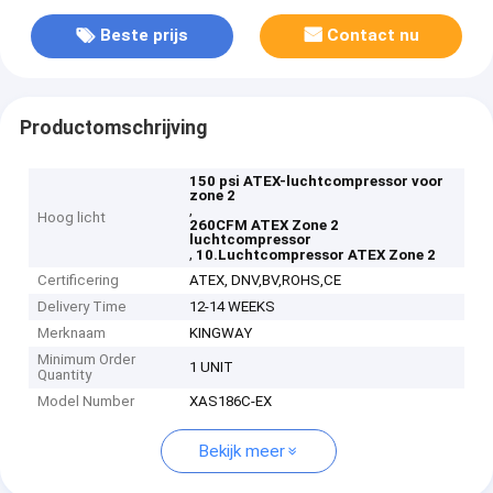
Beste prijs
Contact nu
Productomschrijving
150 psi ATEX-luchtcompressor voor
zone 2
,
Hoog licht
260CFM ATEX Zone 2
luchtcompressor
,
10.Luchtcompressor ATEX Zone 2
Certificering
ATEX, DNV,BV,ROHS,CE
Delivery Time
12-14 WEEKS
Merknaam
KINGWAY
Minimum Order
1 UNIT
Quantity
Model Number
XAS186C-EX
Bekijk meer