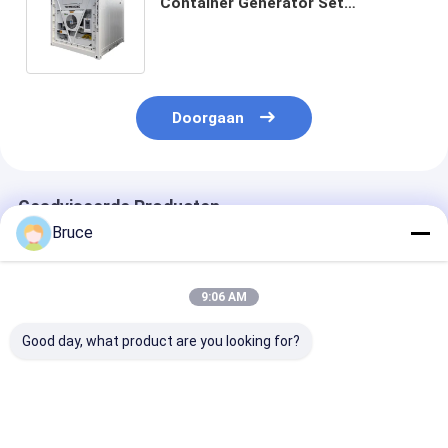
Container Generator Set
Container op verzoek van klanten
CE/ISO14001 Certificaat
inbegrepen
Doorgaan
Geadviseerde Producten
Bruce
9:06 AM
Good day, what product are you looking for?
20FT DNV 2.7-1
LR Classification
20GP 40GP 4
Gecertificeerde
Society 20ft DNV
DNV 2.7-1
offshorecontainer
2.7-1 Offshore
Gecertificeerd
droogopslagoplossing
Reefer Container
offshoreconta