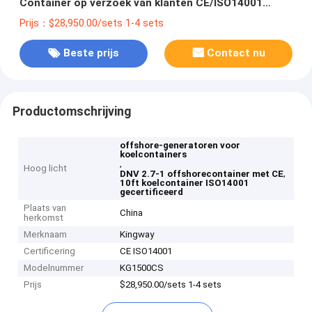
Container op verzoek van klanten CE/ISO14001
Certificaat inbegrepen
Prijs：$28,950.00/sets 1-4 sets
Beste prijs
Contact nu
Productomschrijving
offshore-generatoren voor
koelcontainers
,
Hoog licht
,
DNV 2.7-1 offshorecontainer met CE
10ft koelcontainer ISO14001
gecertificeerd
Plaats van
China
herkomst
Merknaam
Kingway
Certificering
CE ISO14001
Modelnummer
KG1500CS
Prijs
$28,950.00/sets 1-4 sets