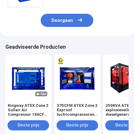
1 skid frame
Doorgaan
Geadviseerde Producten
Kingway ATEX Zone 2
375CFM ATEX Zone 2
250KVA ATEX
Sullair Air
Exproof
explosieveilige
Compressor 186CFM
luchtcompressoren
dieselgenerato
100Psi voor offshore
met DNV Lifting
Hz 60 Hz Zone
olie en gas velden
Frame Zone 2
2/Zone 1 Gebr
Beste prijs
Beste prijs
Beste pri
luchtcompressor
dieselgenerato