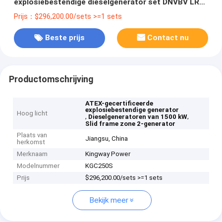
explosiebestendige dieselgenerator set DNVBV LR
2.7-1 skid frame
Prijs：$296,200.00/sets >=1 sets
Beste prijs
Contact nu
Productomschrijving
ATEX-gecertificeerde
explosiebestendige generator
Hoog licht
,
,
Dieselgeneratoren van 1500 kW
Slid frame zone 2-generator
Plaats van
Jiangsu, China
herkomst
Merknaam
Kingway Power
Modelnummer
KGC250S
Prijs
$296,200.00/sets >=1 sets
Bekijk meer