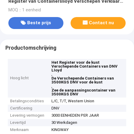
Register van Containerslioyd Verschepen Verklaard
voor Gymnasiumzaal
MOQ：1 eenheid
Beste prijs
Contact nu
Productomschrijving
Het Register voor de kust
Verschepende Containers van DNV
LIoyd
,
Hoog licht
De Verschepende Containers van
3500KGS DNV voor de kust
,
Zee de aanpassingscontainer van
3500KGS DNV
Betalingscondities
L/C, T/T, Western Union
Certificering
DNV
Levering vermogen
3000 EENHEDEN PER JAAR
Levertijd
30 Werkdagen
Merknaam
KINGWAY